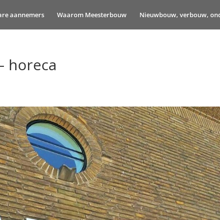
are aannemers
Waarom Meesterbouw
Nieuwbouw, verbouw, ond
 – horeca