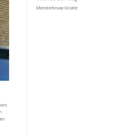
Meesterbouw locatie
kers
n
ben