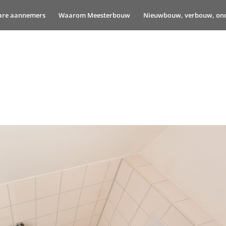
are aannemers
Waarom Meesterbouw
Nieuwbouw, verbouw, ond